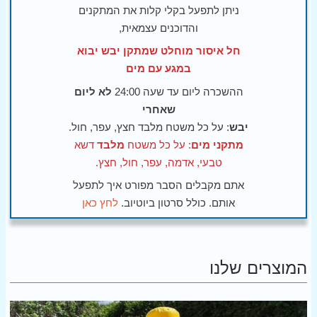
ניתן לתפעל בקלי קלות את המתקנים
והדוכנים עצמאית,
חל איסור מוחלט שמתקן יבש יבוא
במגע עם מים
ההשכרה ליום עד שעה 24:00
לא ליום
שאחרי
יבש
: על כל משטח מלבד חצץ, עפר, חול.
מתקני מים
: על כל משטח
מלבד
דשא
טבעי, אדמה, עפר, חול, חצץ.
אתם מקבלים הסבר מפורט איך לתפעל
אותם. כולל סרטון ביוטיוב.
לחץ כאן
המוצרים
שלנו