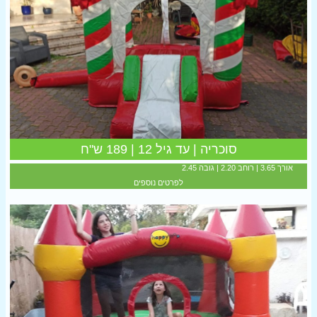
סוכריה | עד גיל 12 |
189 ש"ח
אורך 3.65 | רוחב 2.20 | גובה 2.45
לפרטים נוספים