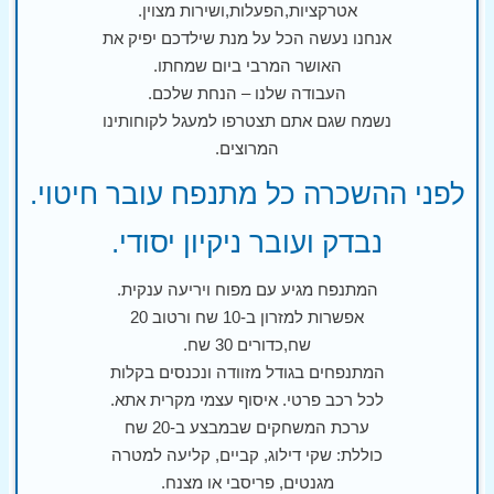
אטרקציות,הפעלות,ושירות מצוין.
אנחנו נעשה הכל על מנת שילדכם יפיק את
האושר המרבי ביום שמחתו.
העבודה שלנו – הנחת שלכם.
נשמח שגם אתם תצטרפו למעגל לקוחותינו
המרוצים.
לפני ההשכרה כל מתנפח עובר חיטוי.
נבדק ועובר ניקיון יסודי.
המתנפח מגיע עם מפוח ויריעה ענקית.
אפשרות למזרון ב-10 שח ורטוב 20
שח,כדורים 30 שח.
המתנפחים בגודל מזוודה ונכנסים בקלות
לכל רכב פרטי. איסוף עצמי מקרית אתא.
ערכת המשחקים שבמבצע ב-20 שח
כוללת: שקי דילוג, קביים, קליעה למטרה
מגנטים, פריסבי או מצנח.