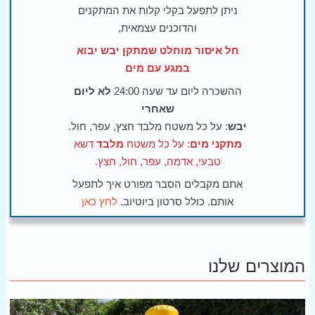
ניתן לתפעל בקלי קלות את המתקנים
והדוכנים עצמאית,
חל איסור מוחלט שמתקן יבש יבוא
במגע עם מים
ההשכרה ליום עד שעה 24:00
לא ליום
שאחרי
יבש
: על כל משטח מלבד חצץ, עפר, חול.
מתקני מים
: על כל משטח
מלבד
דשא
טבעי, אדמה, עפר, חול, חצץ.
אתם מקבלים הסבר מפורט איך לתפעל
אותם. כולל סרטון ביוטיוב.
לחץ כאן
המוצרים
שלנו